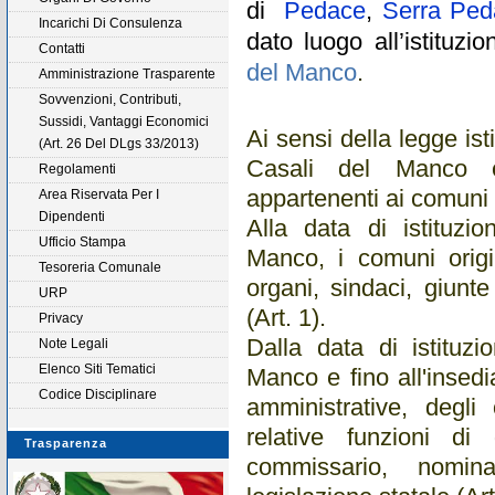
di
Pedace
,
Serra Ped
Incarichi Di Consulenza
dato luogo all’istitu
Contatti
del Manco
.
Amministrazione Trasparente
Sovvenzioni, Contributi,
Sussidi, Vantaggi Economici
Ai sensi della legge isti
(Art. 26 Del DLgs 33/2013)
Casali del Manco è 
Regolamenti
appartenenti ai comuni o
Area Riservata Per I
Dipendenti
Alla data di istituz
Ufficio Stampa
Manco, i comuni origin
Tesoreria Comunale
organi, sindaci, giunt
URP
(Art. 1).
Privacy
Dalla data di istituz
Note Legali
Elenco Siti Tematici
Manco e fino all'insedi
Codice Disciplinare
amministrative, degl
relative funzioni di
Trasparenza
commissario, nomin