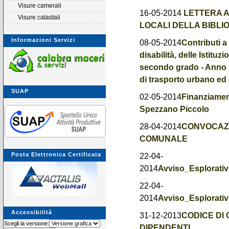
Visure camerali
16-05-2014
LETTERA AI
Visure catastali
LOCALI DELLA BIBLI
Informazioni Servizi
08-05-2014
Contributi a
disabilità, delle Istituz
secondo grado - Anno s
di trasporto urbano ed 
SUAP
02-05-2014
Finanziamen
Spezzano Piccolo
28-04-2014
CONVOCAZI
COMUNALE
Posta Elettronica Certificata
22-04-
2014
Avviso_Esplorativ
22-04-
2014
Avviso_Esplorati
Accessibilità
31-12-2013
CODICE DI
Scegli la versione:
DIPENDENTI