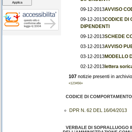
09-12-2013
AVVISO C
09-12-2013
CODICE DI
DIPENDENTI
09-12-2013
SCHEDE C
03-12-2013
AVVISO PU
03-12-2013
MODELLO 
02-12-2013
lettera soric
107
notizie presenti in archivi
«
1
2
3
4
5
6
»
CODICE DI COMPORTAMENTO 
DPR N. 62 DEL 16/04/2013
VERBALE DI SOPRALLUOGO IN