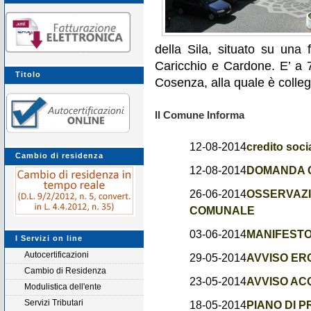
della Sila, situato su una fa
Caricchio e Cardone. E’ a 
Titolo
Cosenza, alla quale è colleg
Il Comune Informa
12-08-2014
credito soci
Cambio di residenza
12-08-2014
DOMANDA C
26-06-2014
OSSERVAZI
COMUNALE
03-06-2014
MANIFESTO
I Servizi on line
Autocertificazioni
29-05-2014
AVVISO ER
Cambio di Residenza
23-05-2014
AVVISO AC
Modulistica dell'ente
Servizi Tributari
18-05-2014
PIANO DI P