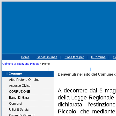
Home
Servizi in linea
Cosa fare per
Il Comune
Ca
Autocertificazione
Amministrative 2015
Informativa
Associazio
Comune di Spezzano Piccolo
» Home
referendum
Autolettura
Referendum 04-12-2016
EVENTI NATAL
Il Comune
Benvenuti nel sito del Comune 
Albo Pretorio On-Line
Accesso Civico
A decorrere dal 5 mag
CORRUZIONE
della Legge Regionale 
Bandi Di Gara
dichiarata l’estinz
Concorsi
Uffici E Servizi
Piccolo,
che mediante
Organi Di Governo