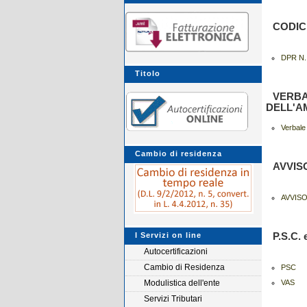
CODIC
DPR N.
Titolo
VERBA
DELL'A
Verbale 
Cambio di residenza
AVVIS
AVVIS
I Servizi on line
P.S.C.
Autocertificazioni
Cambio di Residenza
PSC
Modulistica dell'ente
VAS
Servizi Tributari