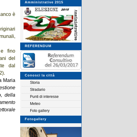
Amministrative 2015
 Manco è
iginari
munali,
REFERENDUM
e fino
ani del
te dal
2).
Conosci la città
a Maria
Storia
gestione
Stradario
, della
Punti di interesse
diamento
Meteo
ettorale
Foto gallery
Fotogallery