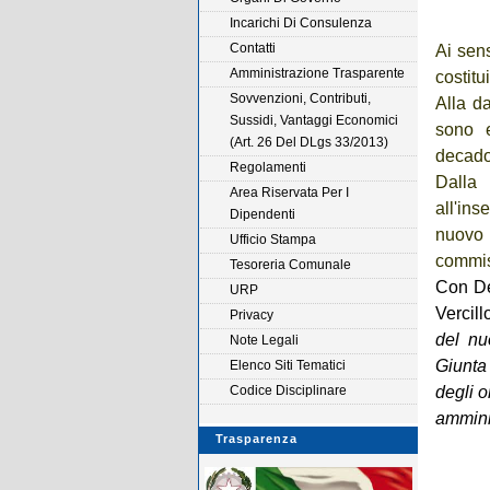
Incarichi Di Consulenza
Contatti
Ai sens
Amministrazione Trasparente
costitu
Sovvenzioni, Contributi,
Alla d
Sussidi, Vantaggi Economici
sono e
(Art. 26 Del DLgs 33/2013)
decadon
Regolamenti
Dalla
Area Riservata Per I
all'in
Dipendenti
nuovo
Ufficio Stampa
commiss
Tesoreria Comunale
Con De
URP
Vercil
Privacy
del nu
Note Legali
Giunta 
Elenco Siti Tematici
Codice Disciplinare
degli o
ammini
Trasparenza