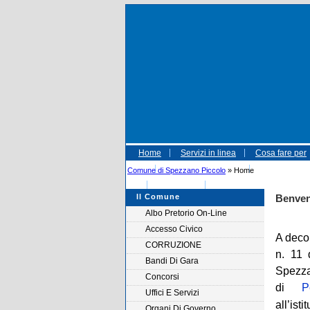
Home
Servizi in linea
Cosa fare per
Amministrative 2015
Informativa
Comune di Spezzano Piccolo
» Home
Autolettura
Referendum 04-12-2016
Il Comune
Benven
Albo Pretorio On-Line
Accesso Civico
A deco
CORRUZIONE
n. 11 
Bandi Di Gara
Spezz
Concorsi
di
P
Uffici E Servizi
all’ist
Organi Di Governo