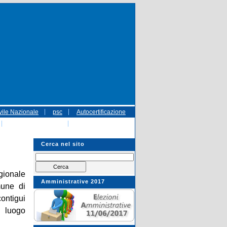
vile Nazionale
psc
Autocertificazione
CODICE_DISC.pdf
referendum
 Trasparenza - Gestione dei Rifiuti Urbani
Cerca nel sito
gionale
Amministrative 2017
mune di
ontigui
 luogo