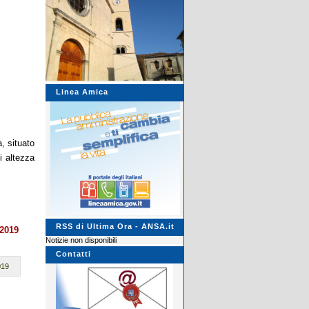
Linea Amica
a, situato
i altezza
RSS di Ultima Ora - ANSA.it
/2019
Notizie non disponibili
Contatti
019