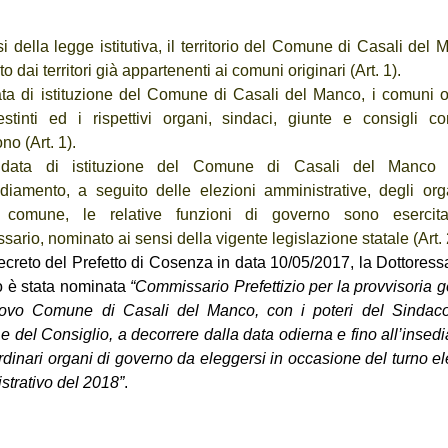
i della legge istitutiva, il territorio del Comune di Casali del
ito dai territori già appartenenti ai comuni originari (Art. 1).
ata di istituzione del Comune di Casali del Manco, i comuni or
stinti ed i rispettivi organi, sindaci, giunte e consigli co
o (Art. 1).
 data di istituzione del Comune di Casali del Manco 
sediamento, a seguito delle elezioni amministrative, degli org
 comune, le relative funzioni di governo sono esercita
ario, nominato ai sensi della vigente legislazione statale (Art. 
creto del Prefetto di Cosenza in data 10/05/2017, la Dottoress
lo è stata nominata
“Commissario Prefettizio per la provvisoria 
ovo Comune di Casali del Manco, con i poteri del Sindaco
e del Consiglio, a decorrere dalla data odierna e fino all’inse
rdinari organi di governo da eleggersi in occasione del turno el
strativo del 2018”
.