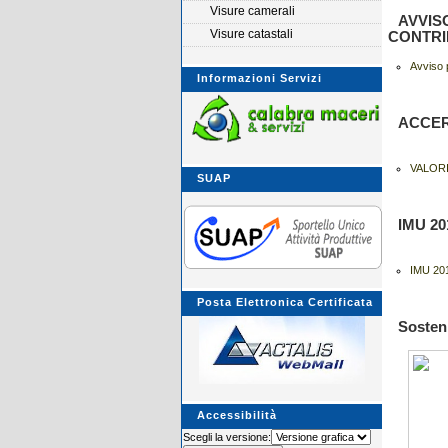
Visure camerali
AVVIS
Visure catastali
CONTRI
Avviso 
Informazioni Servizi
ACCERT
VALORI
SUAP
IMU 2
IMU 20
Posta Elettronica Certificata
Sosten
Accessibilità
Scegli la versione: