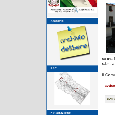
Archivio
su una f
s.l.m. a
PSC
Il Com
avvis
AVVIS
Fatturazione