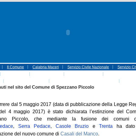
Il Comune
Calabria Maceri
Servizio Civile Nazionale
Servizio Ci
Associazioni
Politiche sociali
Parco Sila Unesco
ASSOCIAZIONI
EVENTI NATALE 2016
IL COMUNE DI CASALI DEL MANCO
Portale
uti nel sito del Comune di Spezzano Piccolo
rrere dal 5 maggio 2017 (data di p
ubblicazione della Legge Re
del 4 maggio 2017) è stato dichiarata l’estinzione del Co
ano Piccolo,
che mediante la fusione dei
comuni c
edace
,
Serra Pedace
,
Casole Bruzio
e
Trenta
ha dato
ituzione del nuovo comune di
Casali del Manco
.