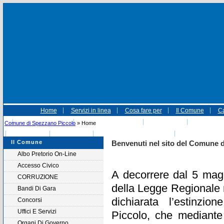
Home
Servizi in linea
Cosa fare per
Il Comune
Ca
Autocertificazione
Amministrative 2015
Informativa
Associazio
Comune di Spezzano Piccolo
» Home
referendum
Autolettura
Referendum 04-12-2016
EVENTI NATAL
Il Comune
Benvenuti nel sito del Comune 
Albo Pretorio On-Line
Accesso Civico
A decorrere dal 5 mag
CORRUZIONE
della Legge Regionale 
Bandi Di Gara
dichiarata l’estinz
Concorsi
Uffici E Servizi
Piccolo,
che mediante
Organi Di Governo