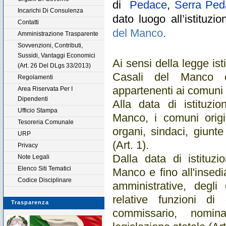
di
Pedace
,
Serra Ped
Incarichi Di Consulenza
dato luogo all’istitu
Contatti
del Manco
.
Amministrazione Trasparente
Sovvenzioni, Contributi,
Sussidi, Vantaggi Economici
Ai sensi della legge isti
(Art. 26 Del DLgs 33/2013)
Casali del Manco è 
Regolamenti
appartenenti ai comuni o
Area Riservata Per I
Dipendenti
Alla data di istituz
Ufficio Stampa
Manco, i comuni origin
Tesoreria Comunale
organi, sindaci, giunt
URP
(Art. 1).
Privacy
Dalla data di istituz
Note Legali
Elenco Siti Tematici
Manco e fino all'insedi
Codice Disciplinare
amministrative, degl
relative funzioni di
Trasparenza
commissario, nomin