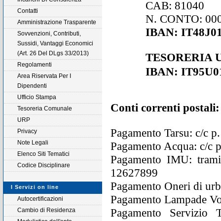
CAB: 81040
Contatti
N. CONTO: 00
Amministrazione Trasparente
IBAN: IT48J0
Sovvenzioni, Contributi,
Sussidi, Vantaggi Economici
(Art. 26 Del DLgs 33/2013)
TESORERIA 
Regolamenti
IBAN: IT95U0
Area Riservata Per I
Dipendenti
Ufficio Stampa
Conti correnti postali:
Tesoreria Comunale
URP
Pagamento Tarsu: c/c p
Privacy
Note Legali
Pagamento Acqua: c/c 
Elenco Siti Tematici
Pagamento IMU: tramit
Codice Disciplinare
12627899
Pagamento Oneri di urb
I Servizi on line
Pagamento Lampade Vot
Autocertificazioni
Pagamento Servizio Tr
Cambio di Residenza