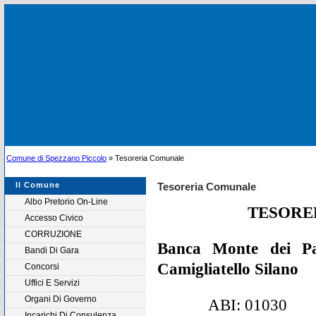
Comune di Spezzano Piccolo
» Tesoreria Comunale
Il Comune
Tesoreria Comunale
Albo Pretorio On-Line
TESORE
Accesso Civico
CORRUZIONE
Banca Monte dei Pa
Bandi Di Gara
Camigliatello Silano
Concorsi
Uffici E Servizi
Organi Di Governo
ABI: 01030
Incarichi Di Consulenza